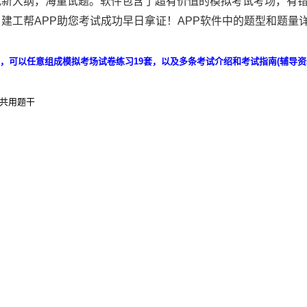
试新大纲，海量试题。软件包含了超有价值的模拟考试考场，有
建工帮APP助您考试成功早日拿证！APP软件中的题型和题量
题，可以任意组成模拟考场试卷练习19套，以及多条考试介绍和考试指南(辅导资
,共用题干