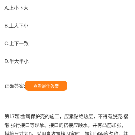
A.上小下大
B.上大下小
C.上下一致
D.半大半小
正确答案:
查看最佳答案
第17题:金属保护壳的施工，应紧贴绝热层，不得有脱壳.褶
皱.强行接口等现象。接口的搭接应顺水，并有凸筋加强，
搭接尺寸为()。采用自攻螺栓固定时，螺钉间距应匀称，并