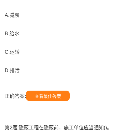
A.减震
B.给水
C.运转
D.排污
正确答案:
查看最佳答案
第2题:隐蔽工程在隐蔽前，施工单位应当通知()。