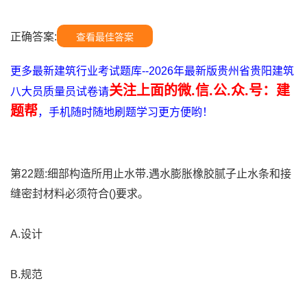
正确答案:
查看最佳答案
更多最新建筑行业考试题库--2026年最新版贵州省贵阳建筑
关注上面的微.信.公.众.号：建
八大员质量员试卷请
题帮
，手机随时随地刷题学习更方便哟！
第22题:细部构造所用止水带.遇水膨胀橡胶腻子止水条和接
缝密封材料必须符合()要求。
A.设计
B.规范