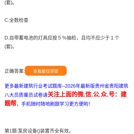
(套)。
C.全数检查
D.自带蓄电池的灯具应按５％抽检，且均不应少于１个
(套)。
正确答案:
查看最佳答案
更多最新建筑行业考试题库--2026年最新版贵州省贵阳建筑
关注上面的微.信.公.众.号：建
八大员质量员试卷请
题帮
，手机随时随地刷题学习更方便哟！
第1题:泵房设备()装置齐全有效。