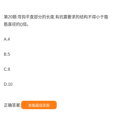
第20题:弯钩平直部分的长度,有抗震要求的结构不得小于箍
筋直径的()倍。
A.4
B.5
C.8
D.10
正确答案:
查看最佳答案