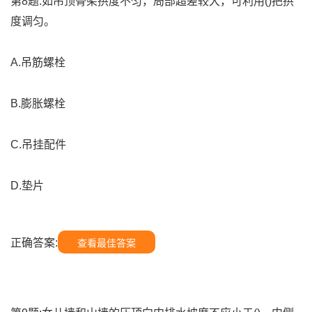
第8题:如吊顶骨架拱度不匀，局部超差较大，可利用()把拱
度调匀。
A.吊筋螺栓
B.膨胀螺栓
C.吊挂配件
D.垫片
正确答案:
查看最佳答案