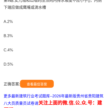
第9题:女儿墙和山墙的压顶向内排水坡度不应小于()，内侧
下端应做成鹰嘴或滴水槽
A.2%
B.3%
C.4%
D.5%
正确答案:
查看最佳答案
更多最新建筑行业考试题库--2026年最新版贵州省贵阳建筑
关注上面的微.信.公.众.号：建
八大员质量员试卷请