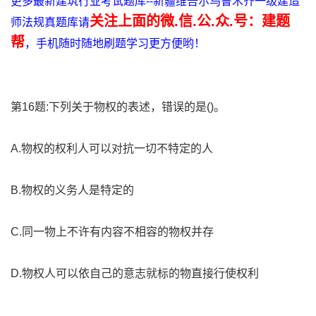
更多最新建筑行业考试题库--新疆维吾尔乌鲁木齐一级建造
关注上面的微.信.公.众.号：建题
师法规真题库请
帮
，手机随时随地刷题学习更方便哟！
第16题:下列关于物权的表述，错误的是()。
A.物权的权利人可以对抗一切不特定的人
B.物权的义务人是特定的
C.同一物上不许有内容不相容的物权并存
D.物权人可以依自己的意志就标的物直接行使权利