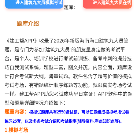
进入建筑九大员模拟考试
进入建筑九大员在线
题库：
题库
题库中心
题库介绍
《建工帮APP》收录了2026年新版海南海口建筑九大员答
题，是专门为参加“建筑九大员”的朋友量身定做的考试平
台，是个人、培训学校进行考试前训练、备考冲刺的提分技
巧自我测试系统，题型丰富，图文并茂，内容全面，题库设
计符合考试新大纲，海量试题。软件包含了超有价值的模拟
考试考场，有错题统计顺序练题等功能，就跟真实考场考试
一样。建工帮APP助您考试成功早日拿证！APP软件中的题
型和题量详细情况介绍如下：
题量内容：
模拟试题库共有2550道试题，可以任意组成模拟考场试卷
练习25套，以及多条考试介绍和考试指南(辅导资料,重点知识点等)。
1.模拟考场