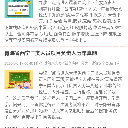
览:0
导读 : [点击进入最新建筑企业主要负责人，
刷题有哪些平台?]第1题:下列关于中暑的表现
说法正确的是()A.中暑先兆:出现乏力.大量出
汗.口渴.头痛.头晕.眼花.耳鸣.恶心.胸闷.体温
正常或略高B.轻度中暑:出现面色潮红.皮肤灼热.体温升高至38°
以上，也可伴有恶心.呕吐.面色苍白.脉率增快.血压下降.皮肤湿
冷等早期周围循环衰竭变现C.重症中暑:出...
青海省西宁三类人员项目负责人历年真题
2026-8-5 17:00:40 | 作者: 建筑八大员考试题库网 | 分类：建筑安全员B证 | 浏
览:0
导读 : [点击进入青海省西宁三类人员项目负
责人历年真题]可能很多人都在寻求'青海省西
宁三类人员项目负责人历年真题'，韩非曾经
说过，内外相应，言行相称。这启发了我
们，这启发了我们，这样看来，学问二字，须要拆开看，学是
学，问是问。不管你觉得这个建筑考试难不难，对于你来说都
是百分来对待那开始我们就来学习之旅吧！最后的祝福:考试
了，我在百度搜出千百条祝福...